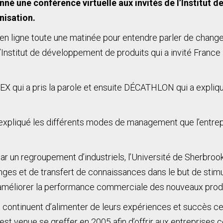
é une conférence virtuelle aux invités de l’Institut 
nisation.
 en ligne toute une matinée pour entendre parler de chang
l’Institut de développement de produits qui a invité Franc
TEX qui a pris la parole et ensuite DÉCATHLON qui a expli
xpliqué les différents modes de management que l’entrepri
r un regroupement d’industriels, l’Université de Sherbrook
ges et de transfert de connaissances dans le but de stimul
’améliorer la performance commerciale des nouveaux produ
et continuent d’alimenter de leurs expériences et succès 
t venue se greffer en 2005 afin d’offrir aux entreprises c