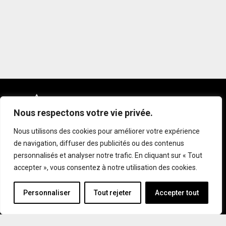
Nous respectons votre vie privée.
28, rue Racine Est
Chicoutimi (Qc)
Nous utilisons des cookies pour améliorer votre expérience
G7H 1P5
de navigation, diffuser des publicités ou des contenus
418-690-2774
personnalisés et analyser notre trafic. En cliquant sur « Tout
accepter », vous consentez à notre utilisation des cookies.
L’HARMOCRATIE
Personnaliser
Tout rejeter
Accepter tout
ÉVÉNEMENTS
ARTICLES