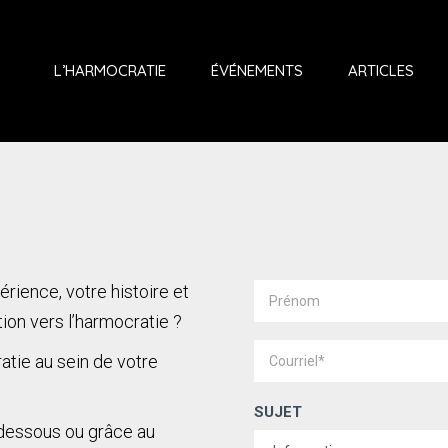
L’HARMOCRATIE
ÉVÉNEMENTS
ARTICLES
Contactez-
rience, votre histoire et
IF
nous
ion vers l’harmocratie ?
YOU
ARE
atie au sein de votre
HUMAN,
SUJET
LEAVE
dessous ou grâce au
THIS