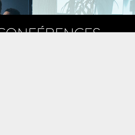
CONFÉRENCES
ns un optique de partage et d’évolution des
oeurs entrepreneuriales, France Lavoie se rend
sponible pour la présentation du cheminement et
e l’expérience de DEVICOM au travers des 4 types
e management vers l’Harmocratie.