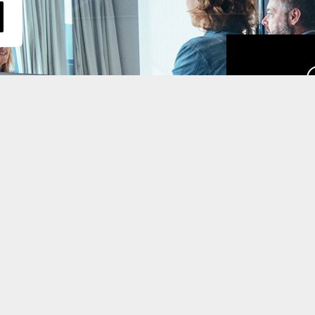
Da
m
di
d
d